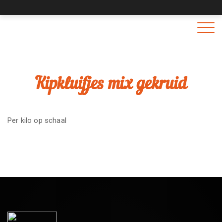
Togg
navig
Kipkluifjes mix gekruid
Per kilo op schaal