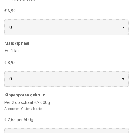
€ 6,99
0
Maiskip heel
+/- 1 kg
€ 8,95
0
Kippenpoten gekruid
Per 2 op schaal +/- 600g
Allergenen: Gluten / Mosterd
€ 2,65 per 500g