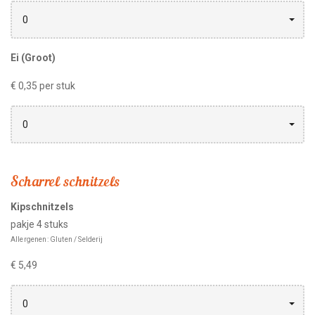
0
Ei (Groot)
€ 0,35 per stuk
0
Scharrel schnitzels
Kipschnitzels
pakje 4 stuks
Allergenen: Gluten / Selderij
€ 5,49
0