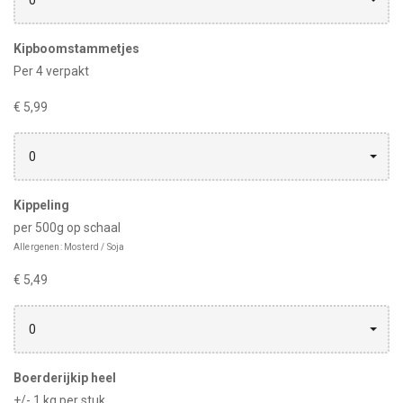
0
Kipboomstammetjes
Per 4 verpakt
€ 5,99
0
Kippeling
per 500g op schaal
Allergenen: Mosterd / Soja
€ 5,49
0
Boerderijkip heel
+/- 1 kg per stuk